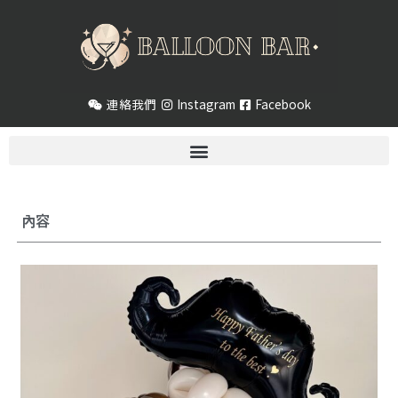
跳
至
主
要
內
連絡我們
Instagram
Facebook
容
內容