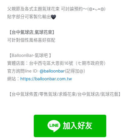
父親節及各式主題氣球花束 可討論預約～(◍•ᴗ•◍)
貼字部分可客製化輸出
【台中氣球店,氣球花束】
可針對個性風格喜好搭配
【BalloonBar-氣球吧 】
實體店面：台中西屯區大恩街16號（七期市政府旁）
官方詢問line ID:
@balloonbar
(記得加@）
網站：
https://balloonbar.com.tw
【台中氣球佈置/零售氣球/求婚花束/台中氣球店/氣球花藝】