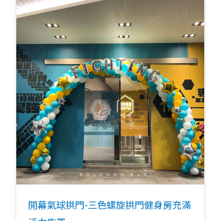
開幕氣球拱門-三色螺旋拱門健身房充滿