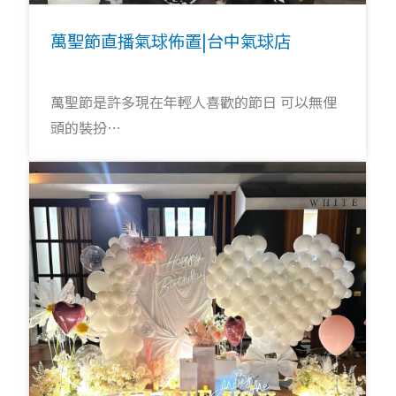
萬聖節直播氣球佈置|台中氣球店
萬聖節是許多現在年輕人喜歡的節日 可以無俚
頭的裝扮…