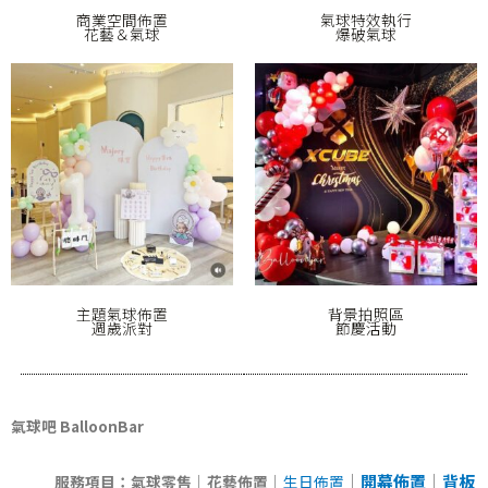
商業空間佈置
氣球特效執行
花藝＆氣球
爆破氣球
主題氣球佈置
背景拍照區
週歲派對
節慶活動
氣球吧 BalloonBar
｜
開幕佈置
｜
背板
服務項目：氣球零售
｜花藝佈置
｜
生日佈置