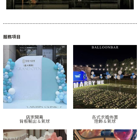
服務項目
店家開幕
各式求婚佈置
背板輸出＆氣球
燈飾＆氣球