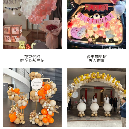
花束代訂
後車廂氣球
鮮花＆永生花
專人佈置