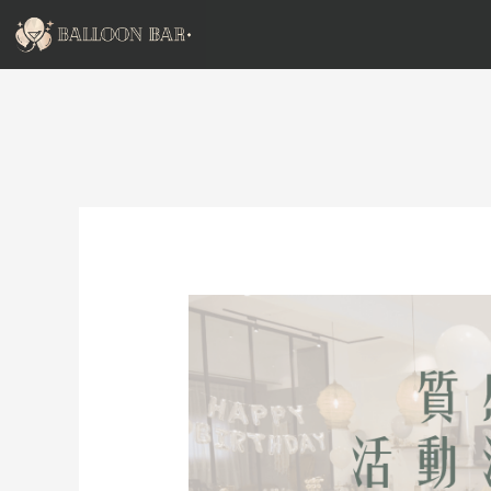
跳
至
主
要
內
容