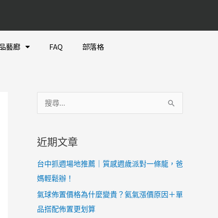
品藝廊
FAQ
部落格
彙
搜
整
尋
關
近期文章
鍵
字
台中抓週場地推薦｜質感週歲派對一條龍，爸
:
媽輕鬆辦！
氣球佈置價格為什麼變貴？氦氣漲價原因＋單
品搭配佈置更划算