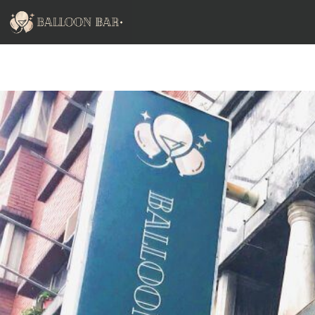
跳
至
主
要
內
容