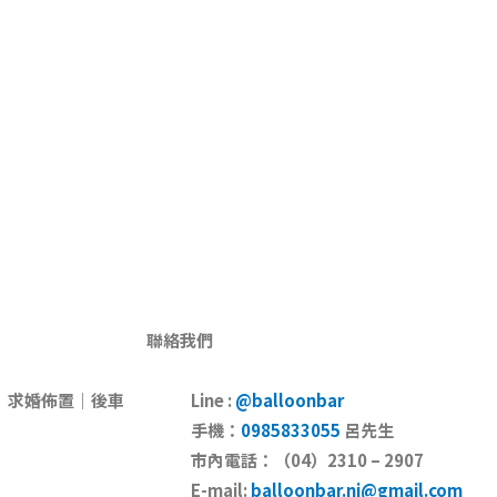
著你我今天的心情，調出最搭對的樣貌。不同的
on bar的店名也是如此誕生-一間像酒吧的氣球店
走進氣球吧，調出專屬於自己的特調．
聯絡我們
｜求婚佈置｜後車
Line :
@balloonbar
手機：
0985833055
呂先生
市內電話：（
04
）
2310 – 2907
E-mail:
balloonbar.nj@gmail.com