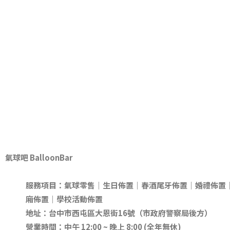
酒杯的圖樣就象徵著店裡如同酒吧一樣，能跟
紛的氣球。而Ballo
來吧，一起
氣球吧 BalloonBar
服務項目：氣球零售
｜生日佈置｜春酒尾牙佈置｜婚禮佈置
廂佈置｜學校活動佈置
地址：台中市西屯區大恩街
16
號（市政府警察局後方）
營業時間：中午
12:00 ~
晚上
8:00 (
全年無休
)