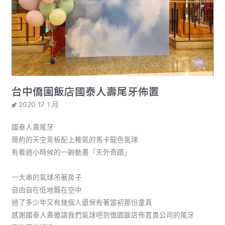
台中僑園飯店國泰人壽尾牙佈置
2020 17 1 月
國泰人壽尾牙
簡約的天空背板配上稚氣的馬卡龍色氣球
有看過小時候的一齣動畫「天外奇蹟」
一大串的氣球吊著房子
自由自在低地飄在空中
過了多少年又有幾個人還保有著當初那份童真
感謝國泰人壽邀請我們氣球吧到僑園飯店佈置貴公司的尾牙