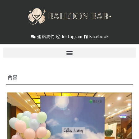
跳
至
主
要
內
連絡我們
Instagram
Facebook
容
內容