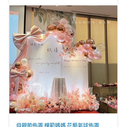
母親節佈置 模範媽媽 花藝氣球佈置