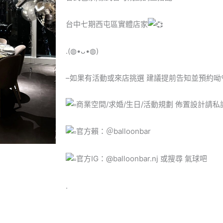
台中七期西屯區實體店家
.(◍•ᴗ•◍)
–如果有活動或來店挑選 建議提前告知並預約呦
商業空間/求婚/生日/活動規劃 佈置設計請
官方賴：＠balloonbar
官方IG：@balloonbar.nj 或搜尋 氣球吧
.