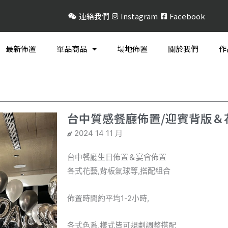
連絡我們
Instagram
Facebook
最新佈置
單品商品
場地佈置
關於我們
作
台中質感餐廳佈置/迎賓背版＆
2024 14 11 月
台中餐廳生日佈置＆宴會佈置
各式花藝,背板氣球等,搭配組合
佈置時間約平均1-2小時,
各式色系,樣式皆可規劃調整搭配