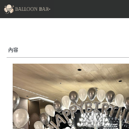
跳
至
主
要
內
容
內容