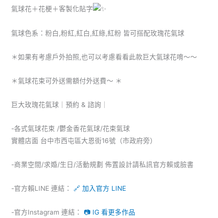
氣球花＋花梗＋客製化貼字
氣球色系：粉白,粉紅,紅白,紅綠,紅粉 皆可搭配玫瑰花氣球
＊如果有考慮戶外拍照,也可以考慮看看此款巨大氣球花唷～～
＊氣球花束可外送需額付外送費～ ＊
巨大玫瑰花氣球｜預約 & 諮詢｜
-各式氣球花束 /鬱金香花氣球/花束氣球
實體店面 台中市西屯區大恩街16號（市政府旁）
-商業空間/求婚/生日/活動規劃 佈置設計請私訊官方賴或臉書
-官方賴LINE 連結：
🔗 加入官方 LINE
-官方Instagram 連結：
📷 IG 看更多作品