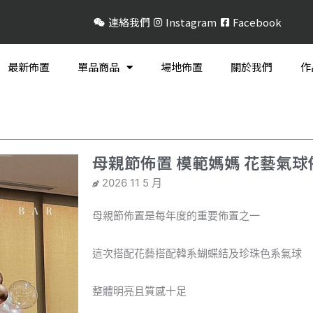
連絡我們
Instagram
Facebook
最新佈置
單品商品
場地佈置
關於我們
作
母親節佈置 模範媽媽 花藝氣球
2026 11 5 月
母親節佈置是每年度的重要佈置之一
這次搭配花藝搭配韓系蝴蝶結及珍珠色系氣球
整體明亮且質感十足