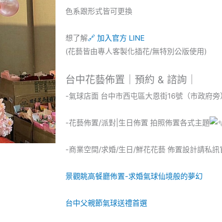
色系跟形式皆可更換
想了解
🔗 加入官方 LINE
(花藝皆由專人客製化插花/無特別公版使用)
台中花藝佈置｜預約 & 諮詢｜
-氣球店面 台中市西屯區大恩街16號（市政府旁
-花藝佈置/派對|生日佈置 拍照佈置各式主題
-商業空間/求婚/生日/鮮花花藝 佈置設計請私
景觀眺高餐廳佈置-求婚氣球仙境般的夢幻
台中父親節氣球送禮首選