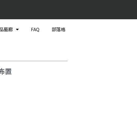
品藝廊
FAQ
部落格
佈置