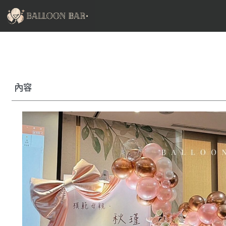
跳
至
主
要
內
容
內容