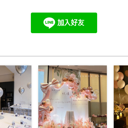
Page
Page
Page
Page
Page