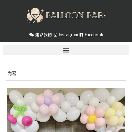
跳
至
主
要
內
連絡我們
Instagram
Facebook
容
內容