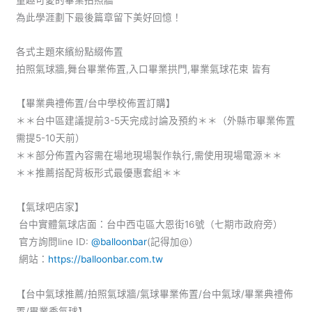
為此學涯劃下最後篇章留下美好回憶！
各式主題來繽紛點綴佈置
拍照氣球牆,舞台畢業佈置,入口畢業拱門,畢業氣球花束 皆有
【畢業典禮佈置/台中學校佈置訂購】
＊＊台中區建議提前3-5天完成討論及預約＊＊（外縣市畢業佈置
需提5-10天前）
＊＊部分佈置內容需在場地現場製作執行,需使用現場電源＊＊
＊＊推薦搭配背板形式最優惠套組＊＊
【氣球吧店家】
台中實體氣球店面：台中西屯區大恩街16號（七期市政府旁）
官方詢問line ID:
@balloonbar
(記得加@）
網站：
https://balloonbar.com.tw
【台中氣球推薦/拍照氣球牆/氣球畢業佈置/台中氣球/畢業典禮佈
置/畢業季氣球】