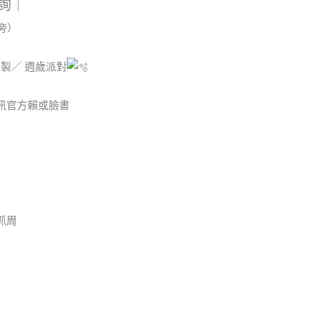
諮詢｜
旁）
客製／ 週歲派對
私訊官方賴或臉書
抓周