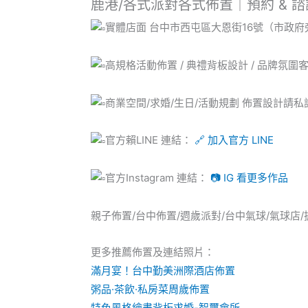
鹿港/各式派對各式佈置｜預約 & 
實體店面 台中市西屯區大恩街16號（市政府
高規格活動佈置 / 典禮背板設計 / 品牌氛圍
商業空間/求婚/生日/活動規劃 佈置設計請
官方賴LINE 連結：
🔗 加入官方 LINE
官方Instagram 連結：
📷 IG 看更多作品
親子佈置/台中佈置/週歲派對/台中氣球/氣球店/
更多推薦佈置及連結照片：
滿月宴！台中勤美洲際酒店佈置
粥
品·茶飲·私房菜周歲佈置
特色風格繪畫背板求婚-智璽會所