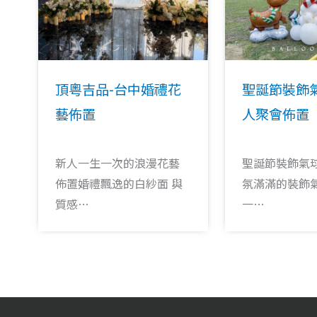
頂粵吉品-台中婚禮花
聖誕節裝飾
藝佈置
人聚會佈置
新人一生一次的浪漫花藝
聖誕節裝飾氣球
佈置婚禮飄逸的白紗面 與
氛滿滿的裝飾氣
質感…
一…