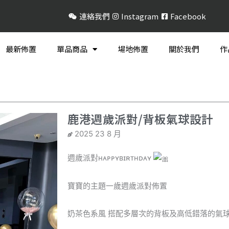
連絡我們
Instagram
Facebook
最新佈置
單品商品
場地佈置
關於我們
作
鹿港週歲派對/背板氣球設計
2025 23 8 月
週歲派對ʜᴀᴘᴘʏʙɪʀᴛʜᴅᴀʏ
寶寶的主題一歲週歲派對佈置
奶茶色系風 搭配多層次的背板及高低錯落的氣