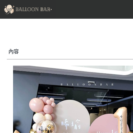
跳
至
主
要
內
容
內容