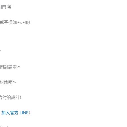
門 等
樣(◍•ᴗ•◍)
寸
們討論唷＊
討論唷～
含討論設計）
 加入官
方 LINE
）