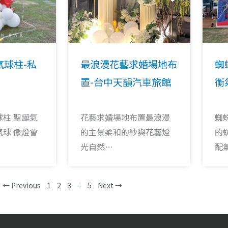
氣球柱-私
最浪漫花藝求婚場地布
蜘
置-台中天韻汽車旅館
衡
柱 聖誕氣
花藝求婚場地布置最浪漫
蜘
球 像燈會
的主景柔和的紗與花藝燈
的
光自然…
配
← Previous
1
2
3
4
5
Next →