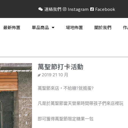
連絡我們
Instagram
Facebook
最新佈置
單品商品
場地佈置
關於我們
作
萬聖節打卡活動
2019 21 10 月
萬聖節來店，不給糖?就搗蛋?
凡是於萬聖節當天營業時間帶孩子們來店裡玩
即可獲得萬聖節限定糖果一包