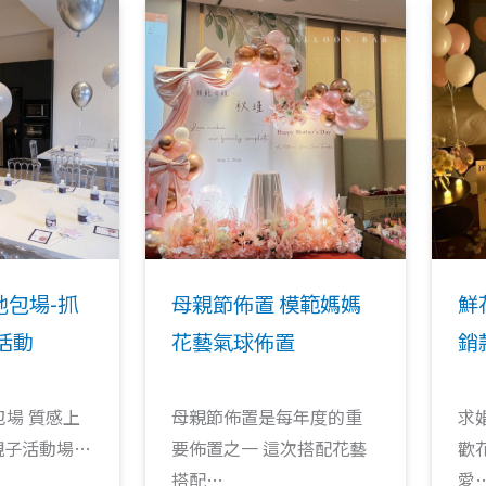
Page
Page
Page
Page
Page
地包場-抓
母親節佈置 模範媽媽
鮮
活動
花藝氣球佈置
銷
場 質感上
母親節佈置是每年度的重
求
 親子活動場…
要佈置之一 這次搭配花藝
歡
搭配…
愛