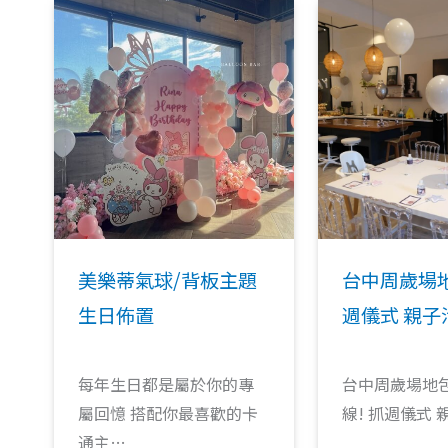
美樂蒂氣球/背板主題
台中周歲場
生日佈置
週儀式 親子
每年生日都是屬於你的專
台中周歲場地包
屬回憶 搭配你最喜歡的卡
線! 抓週儀式
通主…