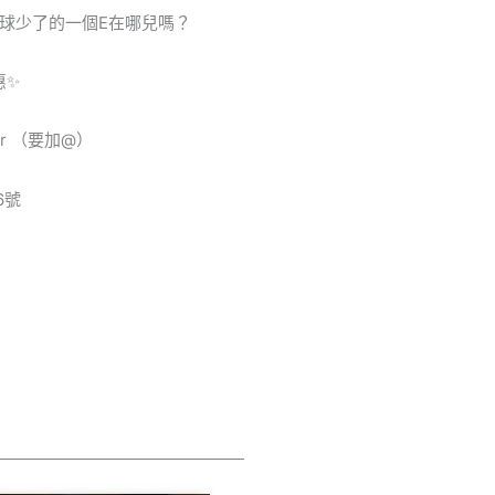
球少了的一個E在哪兒嗎？
惠✨
nbar （要加@）
6號