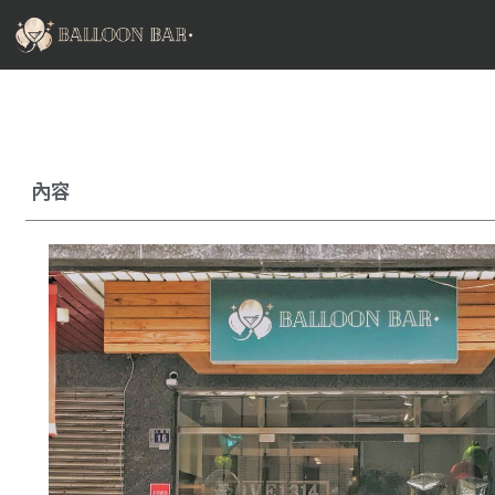
跳
至
主
要
內
容
內容