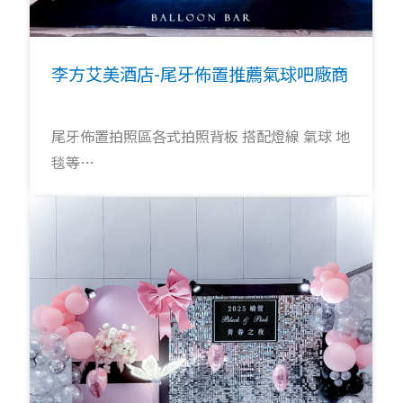
李方艾美酒店-尾牙佈置推薦氣球吧廠商
尾牙佈置拍照區各式拍照背板 搭配燈線 氣球 地
毯等…