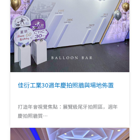
佳衍工業30週年慶拍照牆與場地佈置
打造年會視覺焦點：展覽級尾牙拍照區，週年
慶拍照牆質…