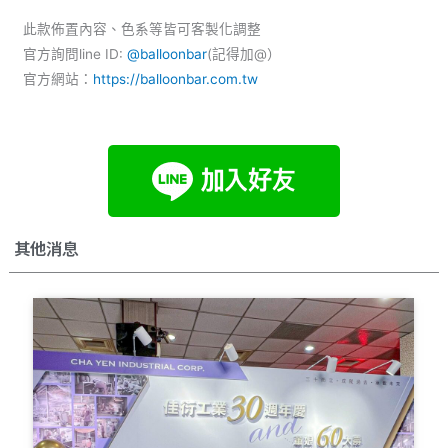
此款佈置內容、色系等皆可客製化調整
官方詢問line ID:
@balloonbar
(記得加@）
官方網站：
https://balloonbar.com.tw
其他消息
Page
Page
Page
Page
Page