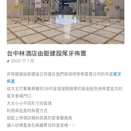
台中林酒店由鉅建設尾牙佈置
2020 17 1 月
非常感謝由鉅建設公司委託我們氣球吧來佈置貴公司的年度
尾牙
佈置
這次主打奢華典雅的36吋金箔球跟簡單的紫金配色來佈置這次的
尾牙會場門口
大大小小不同尺寸的氣球
利用高低差的佈置方式
搭配上林酒店簡約高貴的宴會廳風格
讓人彷彿置身在絢麗奪目的皇宮裡。✨