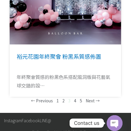
裕元花園年終聚會 粉黑系質感佈置
年終聚會質感的粉黑色系搭配風洞版與花藝氣
球交錯的設…
← Previous
1
2
3
4
5
Next →
Instagram
Facebook
LINE@
Contact us