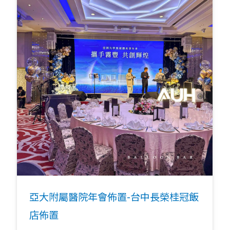
亞大附屬醫院年會佈置-台中長榮桂冠飯
店佈置