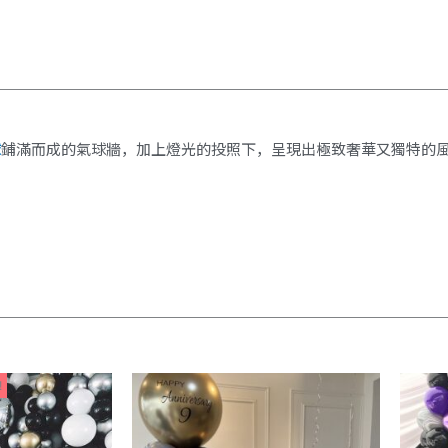
球
鋪滿而成的氣球牆，加上燈光的投照下，呈現出極致奢華又獨特的
!