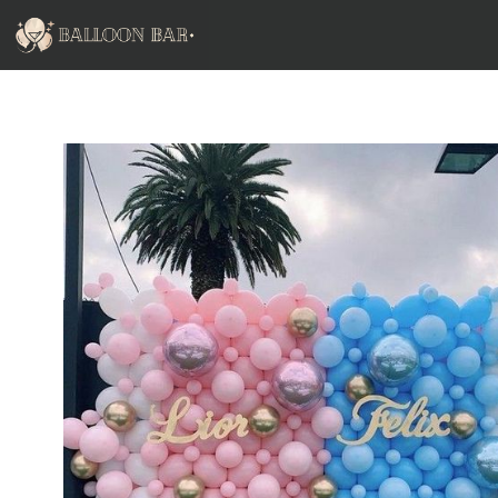
跳
至
主
要
內
容